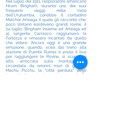
Nel luglio del 1911, l’esploratore americano
Hiram Bingham, durante uno dei suoi
frequenti viaggi nella Valle
dell'Urubamba, conobbe il contadino
Melchor Arteaga il quale gli raccontò che,
poco lontano esistevano grandi rovine, il
24 luglio, Bingham insieme ad Arteaga ed
al sergente Carrasco, raggiunsero la
Fortezza e rimasero incantati da quello
che videro. Ancora oggi è una grande
emozione, quando, scesi dal treno alla
stazione di Puente Ruinas e preso il bus
per raggiungere le Rovine, si scorge in
alto, arroccata sulla montagna e
circondata da enormi muri di granito,
Machu Picchu, la "città perduta" degli
Incas. il sito archeologico venne costruito
nel punto più alto della montagna nel XV
secolo dall'Inca Pachacútec e comprende
terrazzamenti, canali, templi, realizzati con
grandi blocchi di pietre a secco. Di fronte
a "Machu Picchu" (che significa vecchia
montagna), è ubicato il “Huayna Picchu”
(montagna giovane) una vetta
raggiungibile a piedi con un’ora di
camminata da cui si può godere di una
vista spettacolare su tutta l’area
archeologica.