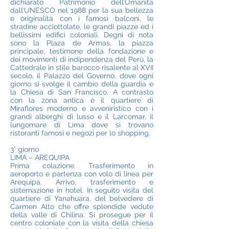
dichiarato Patrimonio dell’Umanità
dall’UNESCO nel 1988 per la sua bellezza
e originalità con i famosi balconi, le
stradine acciottolate, le grandi piazze ed i
bellissimi edifici coloniali. Degni di nota
sono la Plaza de Armas, la piazza
principale, testimone della fondazione e
dei movimenti di indipendenza del Perù, la
Cattedrale in stile barocco risalente al XVII
secolo, il Palazzo del Governo, dove ogni
giorno si svolge il cambio della guardia e
la Chiesa di San Francisco. A contrasto
con la zona antica è il quartiere di
Miraflores moderno e avveniristico con i
grandi alberghi di lusso e il Larcomar, il
lungomare di Lima dove si trovano
ristoranti famosi e negozi per lo shopping.
3° giorno
LIMA – AREQUIPA
Prima colazione. Trasferimento in
aeroporto e partenza con volo di linea per
Arequipa. Arrivo, trasferimento e
sistemazione in hotel. In seguito visita del
quartiere di Yanahuara, del belvedere di
Carmen Alto che offre splendide vedute
della valle di Chilina. Si prosegue per il
centro coloniale con la visita della chiesa