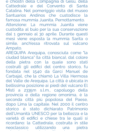
e chiostri della Compagnia di Gesù, della
Cattedrale e del Convento di Santa
Catalina. Nel pomeriggio visita del museo
Santuarios Andinos che custodisce la
famosa mummia Juanita. Pernottamento.
Attenzione: La mummia Juanita viene
custodita al buio per la sua conservazione
dal 1 gennaio al 30 aprile. Durante questi
mesi viene esposta la mummia Sarita o
simile, anch’essa ritrovata sul vulcano
Ampato.
AREQUIPA Arequipa, conosciuta come "la
ciudad blanca" (la città bianca), dal colore
della pietra con la quale sono stati
costruiti gli edifici del centro storico, fu
fondata nel 1540 da Garcí Manuel de
Carbajal, che la chiamò La Villa Hermosa
del Valle de Arequipa. La città è ubicata in
bellissima posizione ai piedi del vulcano El
Misti a 2335m s.l.m., capoluogo della
provincia e della regione omonima, è la
seconda città più popolosa del Paese,
dopo Lima la capitale. Nel 2000 il centro
storico è stato dichiarato Patrimonio
dell’Umanità UNESCO per la bellezza e la
varietà di edifici e chiese tra le quali si
ricordano: la Cattedrale, costruita in stile
neoclassico utilizzando una pietra