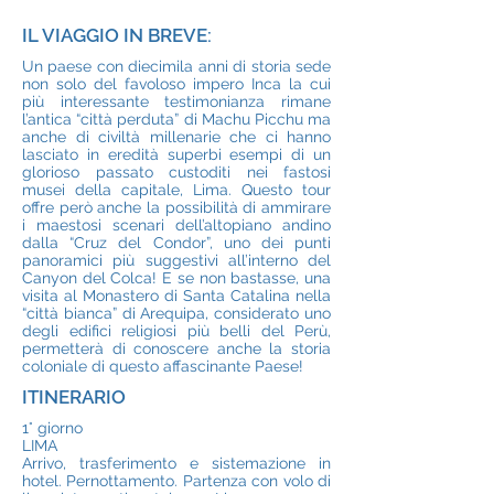
IL VIAGGIO IN BREVE:
Un paese con diecimila anni di storia sede
non solo del favoloso impero Inca la cui
più interessante testimonianza rimane
l’antica “città perduta” di Machu Picchu ma
anche di civiltà millenarie che ci hanno
lasciato in eredità superbi esempi di un
glorioso passato custoditi nei fastosi
musei della capitale, Lima. Questo tour
offre però anche la possibilità di ammirare
i maestosi scenari dell’altopiano andino
dalla “Cruz del Condor”, uno dei punti
panoramici più suggestivi all’interno del
Canyon del Colca! E se non bastasse, una
visita al Monastero di Santa Catalina nella
“città bianca” di Arequipa, considerato uno
degli edifici religiosi più belli del Perù,
permetterà di conoscere anche la storia
coloniale di questo affascinante Paese!
ITINERARIO
1° giorno
LIMA
Arrivo, trasferimento e sistemazione in
hotel. Pernottamento. Partenza con volo di