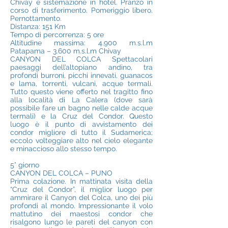
Chivay e sistemazione in hotel. Pranzo in
corso di trasferimento. Pomeriggio libero.
Pernottamento.
Distanza: 151 Km
Tempo di percorrenza: 5 ore
Altitudine massima: 4.900 m.s.l.m
Patapama – 3.600 m.s.l.m Chivay
CANYON DEL COLCA Spettacolari
paesaggi dell’altopiano andino, tra
profondi burroni, picchi innevati, guanacos
e lama, torrenti, vulcani, acque termali.
Tutto questo viene offerto nel tragitto fino
alla località di La Calera (dove sarà
possibile fare un bagno nelle calde acque
termali) e la Cruz del Condor. Questo
luogo è il punto di avvistamento dei
condor migliore di tutto il Sudamerica;
eccolo volteggiare alto nel cielo elegante
e minaccioso allo stesso tempo.
5° giorno
CANYON DEL COLCA – PUNO
Prima colazione. In mattinata visita della
“Cruz del Condor”, il miglior luogo per
ammirare il Canyon del Colca, uno dei più
profondi al mondo. Impressionante il volo
mattutino dei maestosi condor che
risalgono lungo le pareti del canyon con