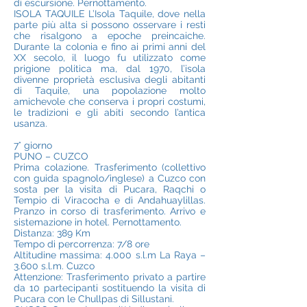
di escursione. Pernottamento.
ISOLA TAQUILE L’Isola Taquile, dove nella
parte più alta si possono osservare i resti
che risalgono a epoche preincaiche.
Durante la colonia e fino ai primi anni del
XX secolo, il luogo fu utilizzato come
prigione politica ma, dal 1970, l’isola
divenne proprietà esclusiva degli abitanti
di Taquile, una popolazione molto
amichevole che conserva i propri costumi,
le tradizioni e gli abiti secondo l’antica
usanza.
7° giorno
PUNO – CUZCO
Prima colazione. Trasferimento (collettivo
con guida spagnolo/inglese) a Cuzco con
sosta per la visita di Pucara, Raqchi o
Tempio di Viracocha e di Andahuaylillas.
Pranzo in corso di trasferimento. Arrivo e
sistemazione in hotel. Pernottamento.
Distanza: 389 Km
Tempo di percorrenza: 7/8 ore
Altitudine massima: 4.000 s.l.m La Raya –
3.600 s.l.m. Cuzco
Attenzione: Trasferimento privato a partire
da 10 partecipanti sostituendo la visita di
Pucara con le Chullpas di Sillustani.