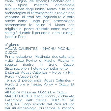
canali originali dell’epoca; Chinchero con il
suo tipico mercato domenicale
frequentato dagli indios; Moray e la zona
archeologica di terrazzamenti circolari che
venivano utilizzati per l’agricoltura e pare
anche come luogo per l'osservazione
astronomica; le saline di Maras con
migliaia di pozze sfruttate come cave di
sale già durante il periodo di dominio degli
Incas in Peru.
9° giorno
AGUAS CALIENTES - MACHU PICCHU –
CUZCO
Prima colazione. Mattinata dedicata alla
visita delle Rovine di Machu Picchu. In
seguito rientro in treno Cuzco.
Sistemazione in hotel e pernottamento.
Distanza: Aguas Calientes – Poroy 93 Km,
Poroy – Cuzco 13 Km
Tempo di percorrenza: Aguas Calientes –
Poroy 3 ore e mezza, Poroy – Cuzco 25
minuti
Altitudine massima: 3.600 s.l.m. Cuzco
MACHU PICCHU Machu Picchu, dichiarato
Patrimonio dell’Umanità UNESCO nel
1983, è il luogo simbolo del Perù ed uno
dei siti archeologici più famosi al mondo.