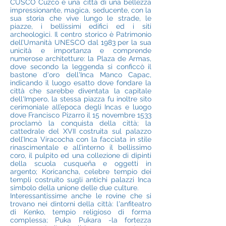
CUSCO Cuzco è una città di una bellezza
impressionante, magica, seducente, con la
sua storia che vive lungo le strade, le
piazze, i bellissimi edifici ed i siti
archeologici. Il centro storico è Patrimonio
dell’Umanità UNESCO dal 1983 per la sua
unicità e importanza e comprende
numerose architetture: la Plaza de Armas,
dove secondo la leggenda si conficcò il
bastone d'oro dell'Inca Manco Capac,
indicando il luogo esatto dove fondare la
città che sarebbe diventata la capitale
dell'Impero, la stessa piazza fu inoltre sito
cerimoniale all’epoca degli Incas e luogo
dove Francisco Pizarro il 15 novembre 1533
proclamò la conquista della città; la
cattedrale del XVII costruita sul palazzo
dell’Inca Viracocha con la facciata in stile
rinascimentale e all’interno il bellissimo
coro, il pulpito ed una collezione di dipinti
della scuola cusqueña e oggetti in
argento; Koricancha, celebre tempio dei
templi costruito sugli antichi palazzi Inca
simbolo della unione delle due culture.
Interessantissime anche le rovine che si
trovano nei dintorni della città: l'anfiteatro
di Kenko, tempio religioso di forma
complessa; Puka Pukara -la fortezza