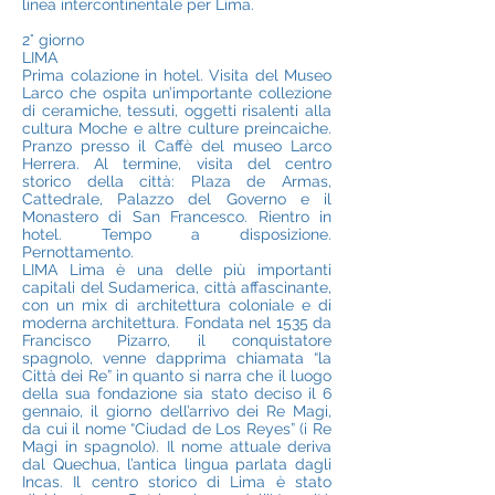
linea intercontinentale per Lima.
2° giorno
LIMA
Prima colazione in hotel. Visita del Museo
Larco che ospita un’importante collezione
di ceramiche, tessuti, oggetti risalenti alla
cultura Moche e altre culture preincaiche.
Pranzo presso il Caffè del museo Larco
Herrera. Al termine, visita del centro
storico della città: Plaza de Armas,
Cattedrale, Palazzo del Governo e il
Monastero di San Francesco. Rientro in
hotel. Tempo a disposizione.
Pernottamento.
LIMA Lima è una delle più importanti
capitali del Sudamerica, città affascinante,
con un mix di architettura coloniale e di
moderna architettura. Fondata nel 1535 da
Francisco Pizarro, il conquistatore
spagnolo, venne dapprima chiamata “la
Città dei Re” in quanto si narra che il luogo
della sua fondazione sia stato deciso il 6
gennaio, il giorno dell’arrivo dei Re Magi,
da cui il nome “Ciudad de Los Reyes” (i Re
Magi in spagnolo). Il nome attuale deriva
dal Quechua, l’antica lingua parlata dagli
Incas. Il centro storico di Lima è stato