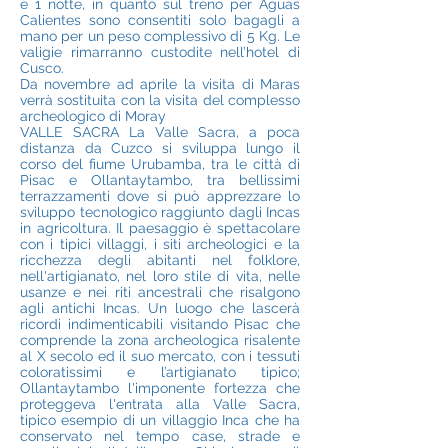
e 1 notte, in quanto sul treno per Aguas
Calientes sono consentiti solo bagagli a
mano per un peso complessivo di 5 Kg. Le
valigie rimarranno custodite nell’hotel di
Cusco.
Da novembre ad aprile la visita di Maras
verrà sostituita con la visita del complesso
archeologico di Moray
VALLE SACRA La Valle Sacra, a poca
distanza da Cuzco si sviluppa lungo il
corso del fiume Urubamba, tra le città di
Pisac e Ollantaytambo, tra bellissimi
terrazzamenti dove si può apprezzare lo
sviluppo tecnologico raggiunto dagli Incas
in agricoltura. Il paesaggio è spettacolare
con i tipici villaggi, i siti archeologici e la
ricchezza degli abitanti nel folklore,
nell'artigianato, nel loro stile di vita, nelle
usanze e nei riti ancestrali che risalgono
agli antichi Incas. Un luogo che lascerà
ricordi indimenticabili visitando Pisac che
comprende la zona archeologica risalente
al X secolo ed il suo mercato, con i tessuti
coloratissimi e l’artigianato tipico;
Ollantaytambo l'imponente fortezza che
proteggeva l'entrata alla Valle Sacra,
tipico esempio di un villaggio Inca che ha
conservato nel tempo case, strade e