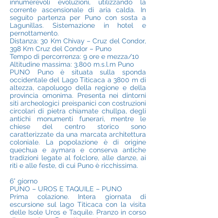
innumerevoli evoluzioni, utilizzando la
corrente ascensionale di aria calda. In
seguito partenza per Puno con sosta a
Lagunillas. Sistemazione in hotel e
pernottamento.
Distanza: 30 Km Chivay – Cruz del Condor,
398 Km Cruz del Condor – Puno
Tempo di percorrenza: 9 ore e mezza/10
Altitudine massima: 3.800 m.s.l.m Puno
PUNO Puno è situata sulla sponda
occidentale del Lago Titicaca a 3800 m di
altezza, capoluogo della regione e della
provincia omonima. Presenta nei dintorni
siti archeologici preispanici con costruzioni
circolari di pietra chiamate chullpa, degli
antichi monumenti funerari, mentre le
chiese del centro storico sono
caratterizzate da una marcata architettura
coloniale. La popolazione è di origine
quechua e aymara e conserva antiche
tradizioni legate al folclore, alle danze, ai
riti e alle feste, di cui Puno è ricchissima.
6° giorno
PUNO – UROS E TAQUILE – PUNO
Prima colazione. Intera giornata di
escursione sul lago Titicaca con la visita
delle Isole Uros e Taquile. Pranzo in corso