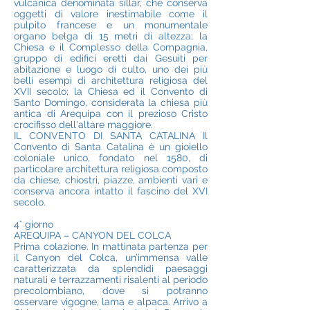
vulcanica denominata sillar, che conserva
oggetti di valore inestimabile come il
pulpito francese e un monumentale
organo belga di 15 metri di altezza; la
Chiesa e il Complesso della Compagnia,
gruppo di edifici eretti dai Gesuiti per
abitazione e luogo di culto, uno dei più
belli esempi di architettura religiosa del
XVII secolo; la Chiesa ed il Convento di
Santo Domingo, considerata la chiesa più
antica di Arequipa con il prezioso Cristo
crocifisso dell'altare maggiore.
IL CONVENTO DI SANTA CATALINA Il
Convento di Santa Catalina è un gioiello
coloniale unico, fondato nel 1580, di
particolare architettura religiosa composto
da chiese, chiostri, piazze, ambienti vari e
conserva ancora intatto il fascino del XVI
secolo.
4° giorno
AREQUIPA – CANYON DEL COLCA
Prima colazione. In mattinata partenza per
il Canyon del Colca, un’immensa valle
caratterizzata da splendidi paesaggi
naturali e terrazzamenti risalenti al periodo
precolombiano, dove si potranno
osservare vigogne, lama e alpaca. Arrivo a