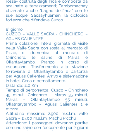
rossa- costruita dagli Inca e composta da
scalinate e terrazzamenti; Tambomachay
chiamato anche "bagno dell'inca" con le
sue acque; Sacsayhuamán, la ciclopica
fortezza che difendeva Cuzco.
8° giorno
CUZCO – VALLE SACRA - CHINCHERO –
AGUAS CALIENTES
Prima colazione. Intera giornata di visite
nella Valle Sacra con sosta al mercato di
Pisac, di domenica al mercato di
Chinchero, le saline di Maras e
Ollantaytambo. Pranzo in corso di
escursione. Trasferimento alla stazione
ferroviaria di Ollantaytambo e partenza
per Aguas Calientes. Arrivo e sistemazione
in hotel. Cena e pernottamento.
Distanza: 110 Km
Tempo di percorrenza: Cuzco – Chinchero
45 minuti, Chinchero – Maras 35 minuti,
Maras – Ollantaytambo 55 minuti,
Ollatntaytambo – Aguas Calientes 1 e
mezza
Altitudine massima: 2.900 m.s.l.m. valle
Sacra – 2.400 m.s.l.m. Machu Picchu
Attenzione: I passeggeri dovranno partire
con uno zaino con l’occorrente per 2 giorni