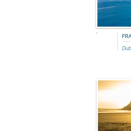
16
FR
Dic
Dub