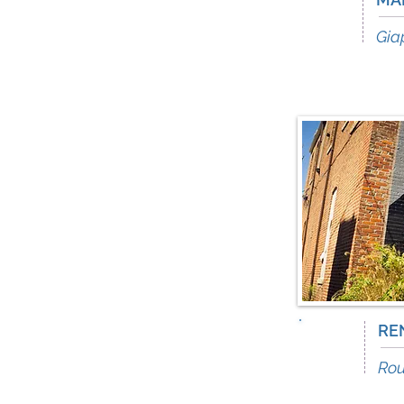
31
Ago
Gia
26
RE
Lug
Rou