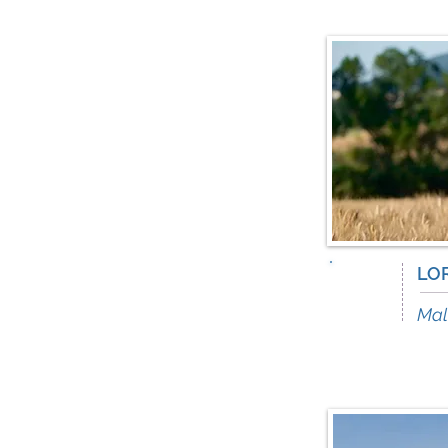
16
LO
Dic
Mal