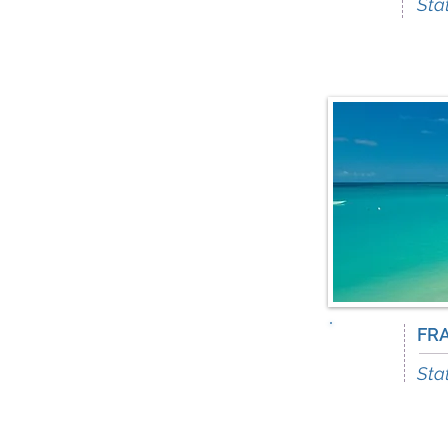
Giu
Stat
1
FR
Dic
Stat