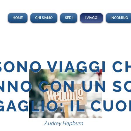
HOME
CHI SIAMO
SEDI
I VIAGGI
INCOMING
 SONO VIAGGI C
NNO CON UN S
AGLIO: IL CUO
Audrey Hepburn