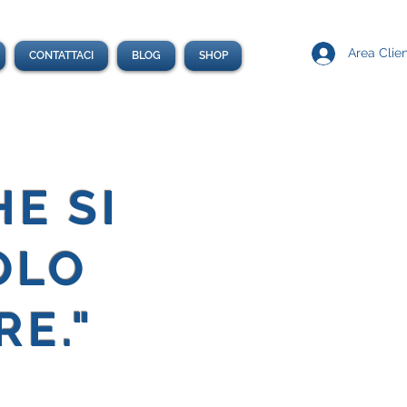
Area Clien
CONTATTACI
BLOG
SHOP
HE SI
OLO
RE."