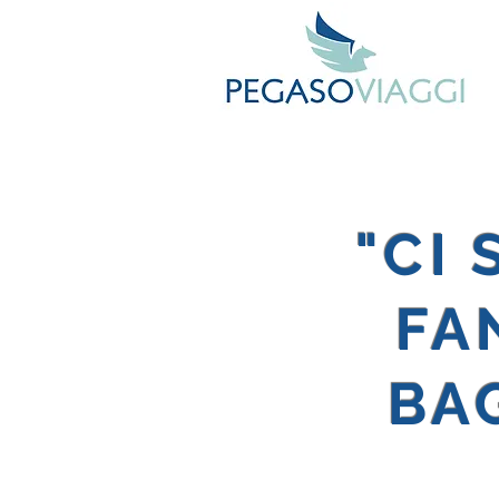
"CI
FA
BAG