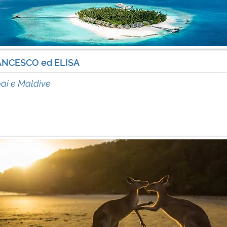
ANCESCO ed ELISA
acc
ai e Maldive