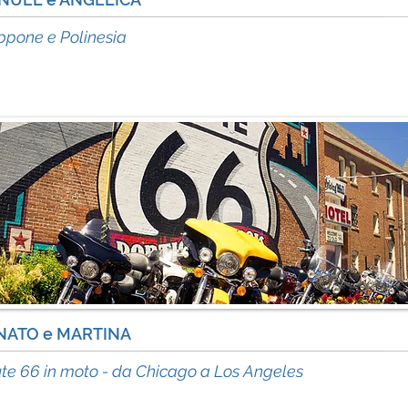
acc
ppone e Polinesia
NATO e MARTINA
acc
te 66 in moto - da Chicago a Los Angeles