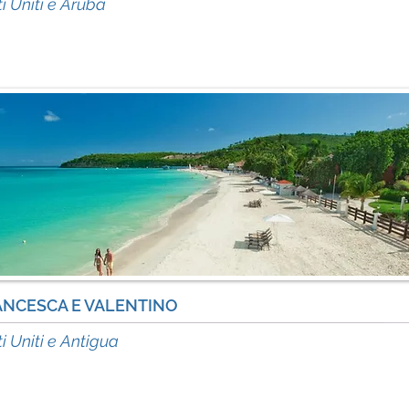
i Uniti e Aruba
ANCESCA E VALENTINO
acc
i Uniti e Antigua