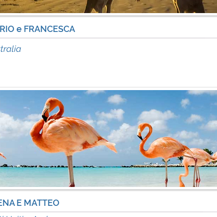
RIO e FRANCESCA
acc
tralia
ENA E MATTEO
acc