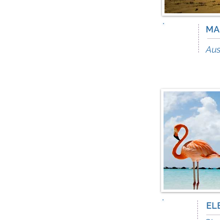
23
MA
Lug
Aus
8
EL