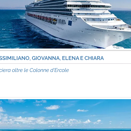
SIMILIANO, GIOVANNA, ELENA E CHIARA
acc
ciera oltre le Colonne d'Ercole