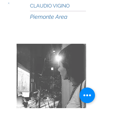
CLAUDIO VIGINO
TO
Piemonte Area
Info e Contatti
LUCIA TARCHI
AN
Incoming Marche
Info e Contatti