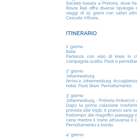
Società basata a Pretoria, dove ha u
Rovos Rail offre diverse tipologie 
viaggi di 15 giorni con safari attr
Cascate Vittoria.
ITINERARIO
1° giorno
Italia
Partenza con volo di linea in cl
compagnia scelta. Pasti e pernott
2° giorno
Johannesburg
Arrivo a Johannesburg. Accoglienza i
hotel. Pasti liberi. Pernottamento.
3° giorno
Johannesburg - Pretoria (imbarco) 
Dopo la prima colazione trasferim
prevista alle 0930. Il pranzo sarà s
frattempo dei magnifici paesaggi di
cena mentre il treno attraversa il 
Pernottamento a bordo.
4° giorno