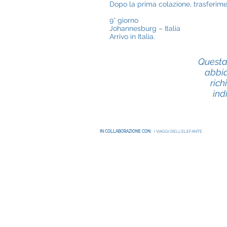
Dopo la prima colazione, trasferiment
9° giorno
Johannesburg – Italia
Arrivo in Italia.
Questa 
abbia
rich
ind
IN COLLABORAZIONE CON:
I VIAGGI DELL'ELEFANTE
Pegaso Viaggi di W2 Agency snc
Agenzia di Viaggi e Tour Operator
P.I. 02348920428 - REA 180768/AN
Licenza e aut. 9644/10
Polizza Ass. RC Europ Assistance n°
8987108
Polizza Fondo di Garanzia Assicurati
Norbis S.p.a. - Filo diretto Protection
203060769
Condizioni di Viaggio T.O. Pegaso V
Privacy Policy