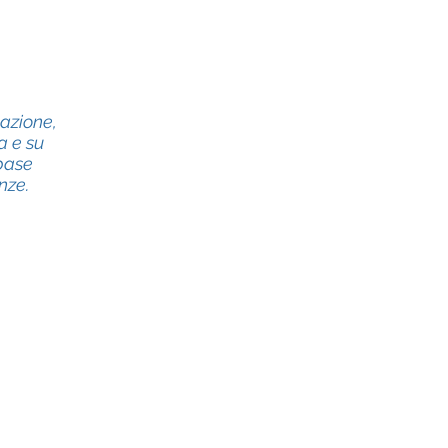
nazione,
a e su
 base
nze.