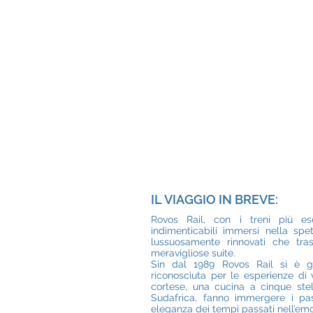
IL VIAGGIO IN BREVE:
Rovos Rail, con i treni più esc
indimenticabili immersi nella spe
lussuosamente rinnovati che tra
meravigliose suite.
Sin dal 1989 Rovos Rail si è g
riconosciuta per le esperienze di 
cortese, una cucina a cinque stel
Sudafrica, fanno immergere i pa
eleganza dei tempi passati nell’emo