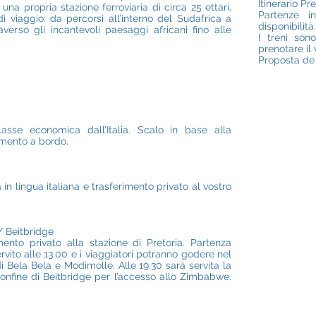
Itinerario Pr
na propria stazione ferroviaria di circa 25 ettari,
Partenze in
di viaggio: da percorsi all’interno del Sudafrica a
disponibilità.
averso gli incantevoli paesaggi africani fino alle
I treni son
prenotare il
Proposta de 
Contatta
asse economica dall’Italia. Scalo in base alla
amento a bordo.
n lingua italiana e trasferimento privato al vostro
/ Beitbridge
ento privato alla stazione di Pretoria. Partenza
ervito alle 13.00 e i viaggiatori potranno godere nel
 Bela Bela e Modimolle. Alle 19.30 sarà servita la
confine di Beitbridge per l’accesso allo Zimbabwe.