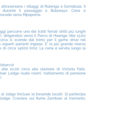
attraversano i villaggi di Rutenga e Somabula. Il
00 durante il passaggio a Bulawayo. Cena e
procede verso Mpopoma.
gi percorre uno dei tratti ferrati dritti più lunghi
i, dirigendosi verso il Parco di Hwange Alle 13.00
0 circa si scende dal treno per il game drive nel
sperti parlanti inglese. E’ la più grande riserva
 di circa 14000 Km2. La cena è servita lungo la
(sbarco)
lle 10,00 circa alla stazione di Victoria Falls.
iver Lodge (suite room). trattamento di pensione
).
l lodge (incluse le bevande locali). Si partecipa
al lodge. Crociera sul fiume Zambesi al tramonto.