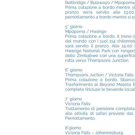
Beitbridge / Bulawayo / Mpopoma
Prima colazione a bordo mentre si 
pranzo verrà servito alle 13.
pernottamento a bordo mentre si 
5° giorno
Mpopoma / Hwange
Prima colazione a bordo. Il treno og
del mondo con i suoi 114 chilometr
sarà servito il pranzo. Alle 15.0
Hwange National Park con rangers e
dello Zimbabwe con una superficie
rotta verso Thompsons Junction.
6° giorno
Thompsons Juction / Victoria Falls 
Prima colazione a bordo. Sbarco a
Trasferimento al Beyond Matetsi R
completa (incluse le bevande locali
7° giorno
Victoria Falls
Trattamento di pensione completa a
alle attività di safari previste d
Pernottamento.
8°giorno
Victoria Falls – Johannesburg