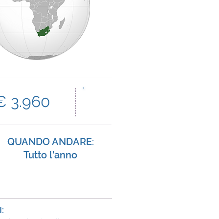
9
€ 3.960
days
QUANDO ANDARE:
Tutto l'anno
: