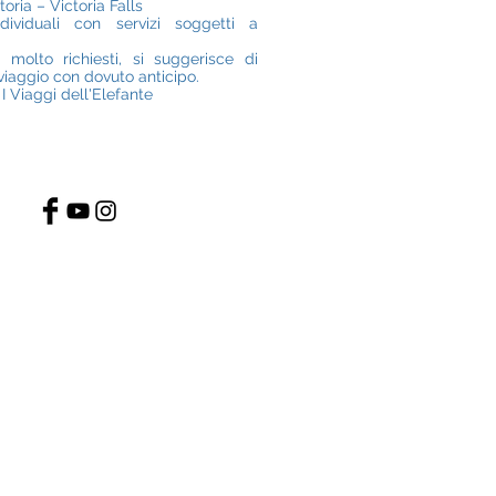
etoria – Victoria Falls
dividuali con servizi soggetti a
o molto richiesti, si suggerisce di
 viaggio con dovuto anticipo.
I Viaggi dell'Elefante
ci per maggiori informazioni