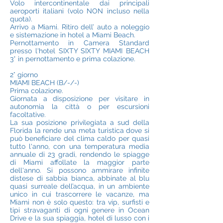
Volo intercontinentale dai principali
aeroporti italiani (volo NON incluso nella
quota).
Arrivo a Miami. Ritiro dell’ auto a noleggio
e sistemazione in hotel a Miami Beach.
Pernottamento in Camera Standard
presso l'hotel SIXTY SIXTY MIAMI BEACH
3* in pernottamento e prima colazione.
2° giorno
MIAMI BEACH (B/-/-)
Prima colazione.
Giornata a disposizione per visitare in
autonomia la città o per escursioni
facoltative.
La sua posizione privilegiata a sud della
Florida la rende una meta turistica dove si
può beneficiare del clima caldo per quasi
tutto l'anno, con una temperatura media
annuale di 23 gradi, rendendo le spiagge
di Miami affollate la maggior parte
dell'anno. Si possono ammirare infinite
distese di sabbia bianca, abbinate al blu
quasi surreale dell’acqua, in un ambiente
unico in cui trascorrere le vacanze, ma
Miami non è solo questo: tra vip, surfisti e
tipi stravaganti di ogni genere in Ocean
Drive e la sua spiaggia, hotel di lusso con i