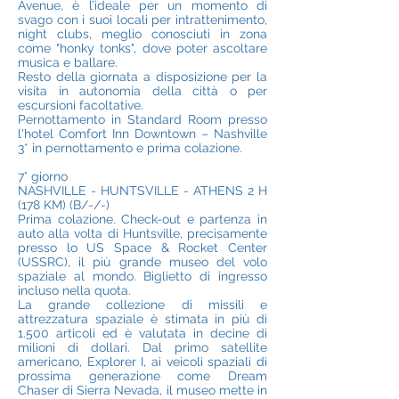
Avenue, è l’ideale per un momento di
svago con i suoi locali per intrattenimento,
night clubs, meglio conosciuti in zona
come "honky tonks", dove poter ascoltare
musica e ballare.
Resto della giornata a disposizione per la
visita in autonomia della città o per
escursioni facoltative.
Pernottamento in Standard Room presso
l'hotel Comfort Inn Downtown – Nashville
3* in pernottamento e prima colazione.
7° giorno
NASHVILLE - HUNTSVILLE - ATHENS 2 H
(178 KM) (B/-/-)
Prima colazione. Check-out e partenza in
auto alla volta di Huntsville, precisamente
presso lo US Space & Rocket Center
(USSRC), il più grande museo del volo
spaziale al mondo. Biglietto di ingresso
incluso nella quota.
La grande collezione di missili e
attrezzatura spaziale è stimata in più di
1.500 articoli ed è valutata in decine di
milioni di dollari. Dal primo satellite
americano, Explorer I, ai veicoli spaziali di
prossima generazione come Dream
Chaser di Sierra Nevada, il museo mette in