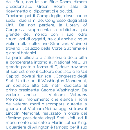
dal 1800, con le sue Blue Room, dimora
presidenziale, Green Room, sala di
ricevimento di diplomatici e politici.
Troviamo poi il Campidoglio, dove hanno
sede i due rami del Congresso degli Stati
Uniti. Da non perdere, la Library of
Congress, rappresenta la biblioteca più
grande del mondo con i suoi oltre
100milioni di oggetti, tra cui anche cinque
violini della collezione Stradivari. Vicino si
trovano il palazzo della Corte Suprema e i
giardini botanici.
La parte ufficiale e istituzionale della città
è concentrata intorno al National Mall, un
grande prato a forma di T, dove troviamo
al suo estremo il celebre obelisco e lo US
Capitol, dove si riunisce il Congresso degli
Stati Uniti e poi il Washington Monument,
un obelisco alto 166 metri, dedicato al
primo presidente George Washington. Da
vedere anche il Vietnam Veterans
Memorial, monumento che elenca i nomi
dei veterani morti o scomparsi durante la
guerra del Vietnam.Nei paraggi si trova il
Lincoln Memorial, realizzato in onore del
16esimo presidente degli Stati Uniti ed il
monumento dedicato a Martin Luther King.
Il quartiere di Arlington è famoso per il suo