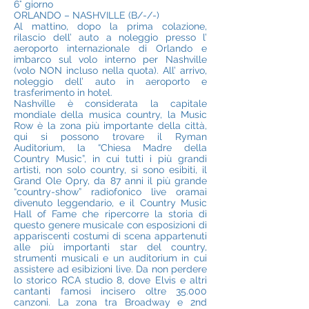
6° giorno
ORLANDO – NASHVILLE (B/-/-)
Al mattino, dopo la prima colazione,
rilascio dell’ auto a noleggio presso l’
aeroporto internazionale di Orlando e
imbarco sul volo interno per Nashville
(volo NON incluso nella quota). All’ arrivo,
noleggio dell’ auto in aeroporto e
trasferimento in hotel.
Nashville è considerata la capitale
mondiale della musica country, la Music
Row è la zona più importante della città,
qui si possono trovare il Ryman
Auditorium, la “Chiesa Madre della
Country Music”, in cui tutti i più grandi
artisti, non solo country, si sono esibiti, il
Grand Ole Opry, da 87 anni il più grande
“country-show” radiofonico live oramai
divenuto leggendario, e il Country Music
Hall of Fame che ripercorre la storia di
questo genere musicale con esposizioni di
appariscenti costumi di scena appartenuti
alle più importanti star del country,
strumenti musicali e un auditorium in cui
assistere ad esibizioni live. Da non perdere
lo storico RCA studio 8, dove Elvis e altri
cantanti famosi incisero oltre 35.000
canzoni. La zona tra Broadway e 2nd