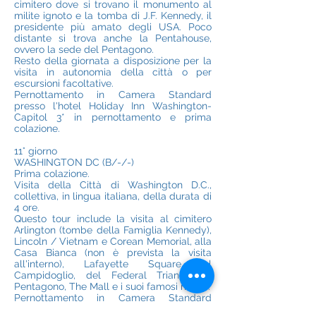
cimitero dove si trovano il monumento al
milite ignoto e la tomba di J.F. Kennedy, il
presidente più amato degli USA. Poco
distante si trova anche la Pentahouse,
ovvero la sede del Pentagono.
Resto della giornata a disposizione per la
visita in autonomia della città o per
escursioni facoltative.
Pernottamento in Camera Standard
presso l'hotel Holiday Inn Washington-
Capitol 3* in pernottamento e prima
colazione.
11° giorno
WASHINGTON DC (B/-/-)
Prima colazione.
Visita della Città di Washington D.C.,
collettiva, in lingua italiana, della durata di
4 ore.
Questo tour include la visita al cimitero
Arlington (tombe della Famiglia Kennedy),
Lincoln / Vietnam e Corean Memorial, alla
Casa Bianca (non è prevista la visita
all'interno), Lafayette Square, al
Campidoglio, del Federal Triangle, Il
Pentagono, The Mall e i suoi famosi musei.
Pernottamento in Camera Standard
presso l'hotel Holiday Inn Washington-