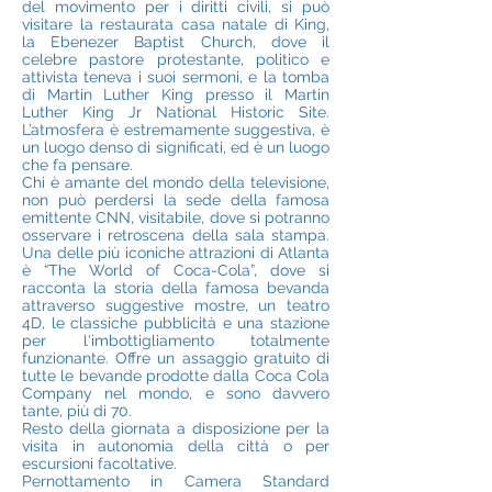
del movimento per i diritti civili, si può
visitare la restaurata casa natale di King,
la Ebenezer Baptist Church, dove il
celebre pastore protestante, politico e
attivista teneva i suoi sermoni, e la tomba
di Martin Luther King presso il Martin
Luther King Jr National Historic Site.
L’atmosfera è estremamente suggestiva, è
un luogo denso di significati, ed è un luogo
che fa pensare.
Chi è amante del mondo della televisione,
non può perdersi la sede della famosa
emittente CNN, visitabile, dove si potranno
osservare i retroscena della sala stampa.
Una delle più iconiche attrazioni di Atlanta
è “The World of Coca-Cola”, dove si
racconta la storia della famosa bevanda
attraverso suggestive mostre, un teatro
4D, le classiche pubblicità e una stazione
per l'imbottigliamento totalmente
funzionante. Offre un assaggio gratuito di
tutte le bevande prodotte dalla Coca Cola
Company nel mondo, e sono davvero
tante, più di 70.
Resto della giornata a disposizione per la
visita in autonomia della città o per
escursioni facoltative.
Pernottamento in Camera Standard