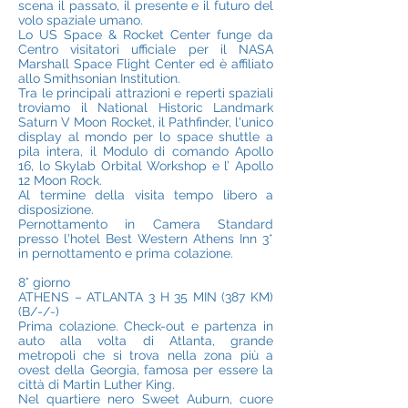
scena il passato, il presente e il futuro del
volo spaziale umano.
Lo US Space & Rocket Center funge da
Centro visitatori ufficiale per il NASA
Marshall Space Flight Center ed è affiliato
allo Smithsonian Institution.
Tra le principali attrazioni e reperti spaziali
troviamo il National Historic Landmark
Saturn V Moon Rocket, il Pathfinder, l'unico
display al mondo per lo space shuttle a
pila intera, il Modulo di comando Apollo
16, lo Skylab Orbital Workshop e l’ Apollo
12 Moon Rock.
Al termine della visita tempo libero a
disposizione.
Pernottamento in Camera Standard
presso l'hotel Best Western Athens Inn 3*
in pernottamento e prima colazione.
8° giorno
ATHENS – ATLANTA 3 H 35 MIN (387 KM)
(B/-/-)
Prima colazione. Check-out e partenza in
auto alla volta di Atlanta, grande
metropoli che si trova nella zona più a
ovest della Georgia, famosa per essere la
città di Martin Luther King.
Nel quartiere nero Sweet Auburn, cuore