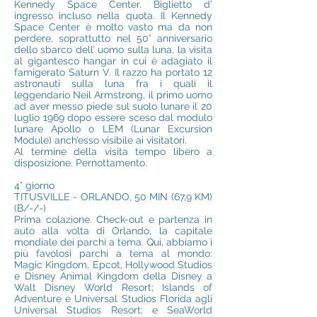
Kennedy Space Center. Biglietto d’
ingresso incluso nella quota. Il Kennedy
Space Center è molto vasto ma da non
perdere, soprattutto nel 50° anniversario
dello sbarco dell’ uomo sulla luna, la visita
al gigantesco hangar in cui è adagiato il
famigerato Saturn V. Il razzo ha portato 12
astronauti sulla luna fra i quali il
leggendario Neil Armstrong, il primo uomo
ad aver messo piede sul suolo lunare il 20
luglio 1969 dopo essere sceso dal modulo
lunare Apollo o LEM (Lunar Excursion
Module) anch’esso visibile ai visitatori.
Al termine della visita tempo libero a
disposizione. Pernottamento.
4° giorno
TITUSVILLE - ORLANDO, 50 MIN (67,9 KM)
(B/-/-)
Prima colazione. Check-out e partenza in
auto alla volta di Orlando, la capitale
mondiale dei parchi a tema. Qui, abbiamo i
più favolosi parchi a tema al mondo:
Magic Kingdom, Epcot, Hollywood Studios
e Disney Animal Kingdom della Disney a
Walt Disney World Resort; Islands of
Adventure e Universal Studios Florida agli
Universal Studios Resort; e SeaWorld