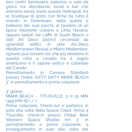
loro centri benessere, palestre, e sale da
gioco, tra discoteche, locali e bar che
animano senza sosta questa metropoli, tra
le boutique di grido con firme da tutto il
mondo in Downtown, nella quiete e
bellezza dei suoi parchi, al tavolino di un
tipico ristorante cubano a Little Havana,
oppure seduti nei caffè di South Beach o
dell' Art Decò District circondati da
splendidi edifici in stile Art-Decò
Mediterranean Revival o Miami Modernism,
ognuno può trovare ciò che più desidera in
questa città a cavallo tra il sogno
americano e il sapore antico e coloniale
dei Caraibi.
Pernottamento in Camera Standard
presso l'hotel SIXTY SIXTY MIAMI BEACH
3* in pernottamento e prima colazione.
3° giorno
MIAMI BEACH – TITUSVILLE 3 H 15 MIN
(349 KM) (B/-/-)
Prima colazione. Check-out e partenza in
auto alla volta della Space Coast. Arrivo a
Titusville, check-in presso l'hotel Best
Western Space Shuttle Inn 3* in
pernottamento e prima colazione, e
proseguimento in auto alla volta del