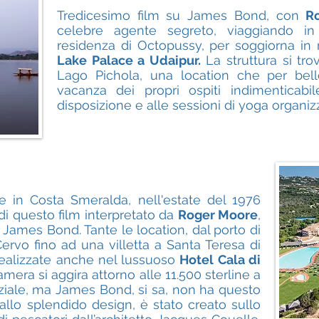
Tredicesimo film su James Bond, con
R
celebre agente segreto, viaggiando i
residenza di Octopussy, per soggiorna in 
Lake Palace a Udaipur.
La struttura si tro
Lago Pichola, una location che per bel
vacanza dei propri ospiti indimenticabi
disposizione e alle sessioni di yoga organiz
e in Costa Smeralda, nell'estate del 1976
di questo film interpretato da
Roger Moore
,
i James Bond. Tante le location, dal porto di
Cervo fino ad una villetta a Santa Teresa di
realizzate anche nel lussuoso
Hotel Cala di
camera si aggira attorno alle 11.500 sterline a
nziale, ma James Bond, si sa, non ha questo
dallo splendido design, è stato creato sullo