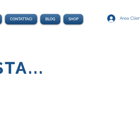
Area Clien
CONTATTACI
BLOG
SHOP
TA...
I