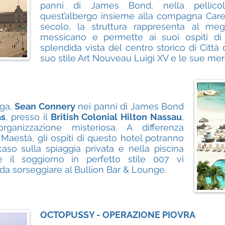
panni di James Bond, nella pellicol
quest’albergo insieme alla compagna Carey
secolo, la struttura rappresenta al megl
messicano e permette ai suoi ospiti di
splendida vista del centro storico di Città
suo stile Art Nouveau Luigi XV e le sue mer
aga,
Sean Connery
nei panni di James Bond
as
, presso il
British Colonial Hilton Nassau
,
rganizzazione misteriosa. A differenza
 Maestà, gli ospiti di questo hotel potranno
 caso sulla spiaggia privata e nella piscina
re il soggiorno in perfetto stile 007 vi
 da sorseggiare al Bullion Bar & Lounge.
OCTOPUSSY - OPERAZIONE PIOVRA