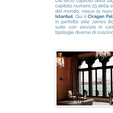
Dal terzo capitolo della s
capitolo numero 23 della s
del mondo, nasce la nuova
Istanbul
. Qui il
Ciragan Pa
in perfetto stile James B
suite con servizio in cam
tipologie diverse di cuscino