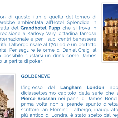
tion di questo film è quella del torneo di
arebbe ambientata all’Hotel Splendide in
ratta del
Grandhotel Pupp
che si trova in
precisione a Karlovy Vary, cittadina famosa
internazionale e per i suoi centri benessere
ità. L’albergo risale al 1701 ed è un perfetto
ità. Per seguire le orme di Daniel Craig, al
à possibile gustarsi un drink come James
la partita di poker.
GOLDENEYE
L’ingresso del
Langham London
appa
diciassettesimo capitolo della serie che
Pierce Brosnan
nei panni di James Bond. 
prima volta non si prende spunto diret
scrittore Ian Fleming. L’albergo, inaugurat
più antico di Londra, è stato scelto dal reg