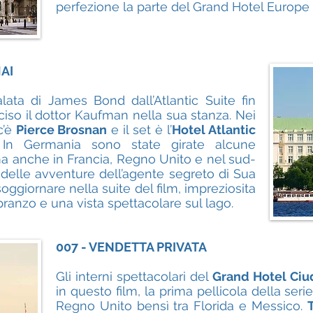
perfezione la parte del Grand Hotel Europe 
AI
calata di James Bond dall’Atlantic Suite fin
ciso il dottor Kaufman nella sua stanza. Nei
c’è
Pierce Brosnan
e il set è l’
Hotel Atlantic
 In Germania sono state girate alcune
a anche in Francia, Regno Unito e nel sud-
i delle avventure dell’agente segreto di Sua
ggiornare nella suite del film, impreziosita
pranzo e una vista spettacolare sul lago.
007 - VENDETTA PRIVATA
Gli interni spettacolari del
Grand Hotel Ci
in questo film, la prima pellicola della seri
Regno Unito bensì tra Florida e Messico.