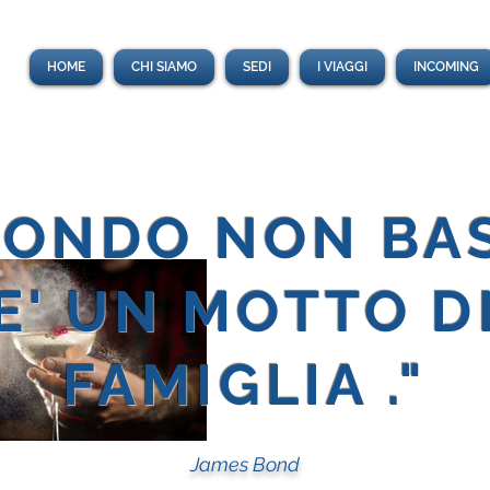
HOME
CHI SIAMO
SEDI
I VIAGGI
INCOMING
MONDO NON BAS
E' UN MOTTO D
FAMIGLIA ."
James Bond