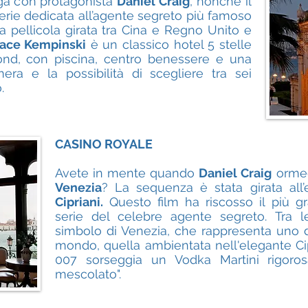
aga con protagonista
Daniel Craig
, nonchè il
erie dedicata all’agente segreto più famoso
 pellicola girata tra Cina e Regno Unito e
lace Kempinski
è un classico hotel 5 stelle
ond, con piscina, centro benessere e una
era e la possibilità di scegliere tra sei
.
CASINO ROYALE
Avete in mente quando
Daniel Craig
ormegg
Venezia
? La sequenza è stata girata al
Cipriani.
Questo film ha riscosso il più g
serie del celebre agente segreto. Tra 
simbolo di Venezia, che rappresenta uno de
mondo, quella ambientata nell'elegante Cip
007 sorseggia un Vodka Martini rigoro
mescolato".