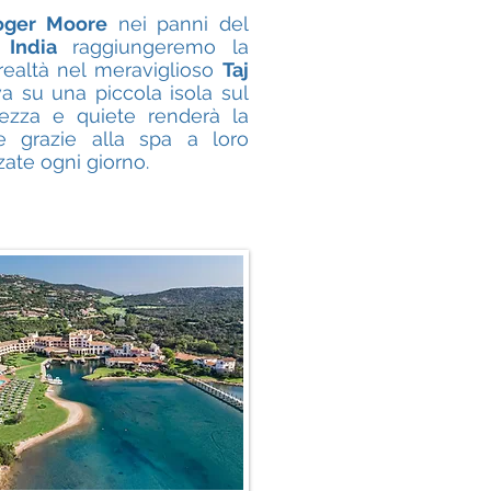
oger Moore
nei panni del
n
India
raggiungeremo la
realtà nel meraviglioso
Taj
va su una piccola isola sul
lezza e quiete renderà la
le grazie alla spa a loro
zate ogni giorno.