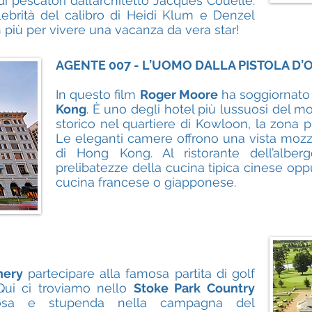
 di pescatori dall’architetto Jacques Couelle.
lebrità del calibro di Heidi Klum e Denzel
 più per vivere una vacanza da vera star!
AGENTE 007 - L’UOMO DALLA PISTOLA D’
In questo film
Roger Moore
ha soggiornato
Kong
. È uno degli hotel più lussuosi del m
storico nel quartiere di Kowloon, la zona p
Le eleganti camere offrono una vista mozzaf
di Hong Kong. Al ristorante dell’alber
prelibatezze della cucina tipica cinese oppure
cucina francese o giapponese.
nery
partecipare alla famosa partita di golf
Qui ci troviamo nello
Stoke Park Country
osa e stupenda nella campagna del