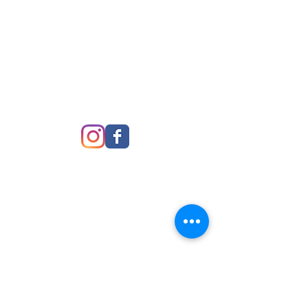
Pegaso Viaggi di W2 Agency snc
Agenzia di Viaggi e Tour Operator
P.I.
02348920428
- REA 180768/AN
Licenza e aut. 9644/10
Polizza Ass. RC Europ Assistance n°
8987108
Polizza Fondo di Garanzia Assicurativo -
Norbis S.p.a. - Filo diretto Protection
203060769
Condizioni di Viaggio T.O. Pegaso Viaggi
Privacy Policy
© 2024 by Pegaso Viaggi.
Proudly created W2 Agency snc