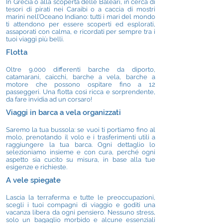
In Grecia o alla scoperta delle Baleari, in cerca di
tesori di pirati nei Caraibi o a caccia di mostri
marini nell’Oceano Indiano: tutti i mari del mondo
ti attendono per essere scoperti ed esplorati,
assaporati con calma, e ricordati per sempre tra i
tuoi viaggi più belli.
Flotta
Oltre 9.000 differenti barche da diporto,
catamarani, caicchi, barche a vela, barche a
motore che possono ospitare fino a 12
passeggeri. Una flotta così ricca e sorprendente,
da fare invidia ad un corsaro!
Viaggi in barca a vela organizzati
Saremo la tua bussola: se vuoi ti portiamo fino al
molo, prenotando il volo e i trasferimenti utili a
raggiungere la tua barca. Ogni dettaglio lo
selezioniamo insieme e con cura, perché ogni
aspetto sia cucito su misura, in base alla tue
esigenze e richieste.
A vele spiegate
Lascia la terraferma e tutte le preoccupazioni,
scegli i tuoi compagni di viaggio e goditi una
vacanza libera da ogni pensiero. Nessuno stress,
solo un bagaglio morbido e alcune essenziali