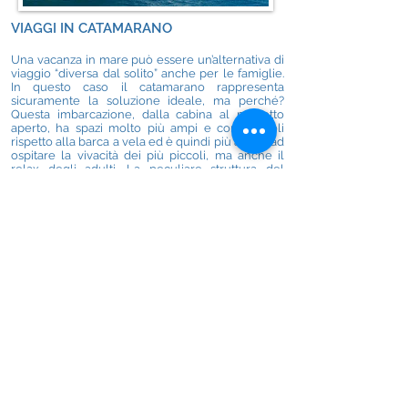
VIAGGI IN CATAMARANO
Una vacanza in mare può essere un’alternativa di
viaggio “diversa dal solito” anche per le famiglie.
In questo caso il catamarano rappresenta
sicuramente la soluzione ideale, ma perché?
Questa imbarcazione, dalla cabina al pozzetto
aperto, ha spazi molto più ampi e confortevoli
rispetto alla barca a vela ed è quindi più adatta ad
ospitare la vivacità dei più piccoli, ma anche il
relax degli adulti. La peculiare struttura del
catamarano, lo rende inoltre più stabile e meno
sensibile alla risacca del mare, consigliato quindi
alle famiglie ma anche a chi è alla prima
esperienza in barca o teme di soffrire il mal di
mare. In più per i bambini l’esperienza in
catamarano sarà una vera e propria avventura da
“pirati”, da ricordare e raccontare al rientro tra
giochi, tuffi e quotidiane scoperte.
Ideale per famiglie e prime esperienze in barca
Per saperne di più
Se confondi
babordo e tribordo, e coffa,
bolina e dritta
per te non significano