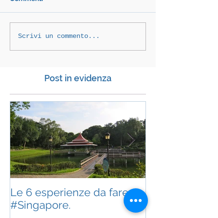
Scrivi un commento...
Post in evidenza
Le 6 esperienze da fare a
Una favola C
#Singapore.