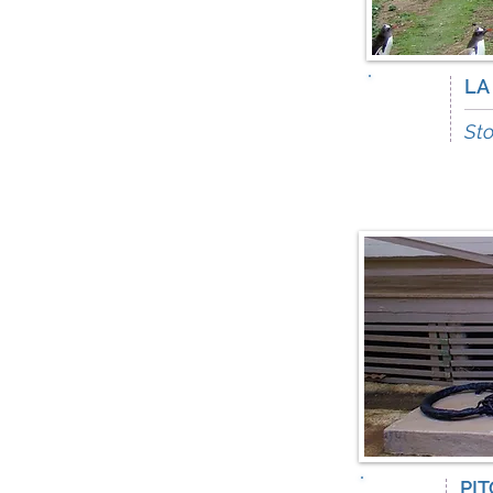
LA
12
days
Sto
PIT