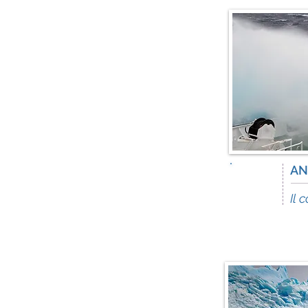
AN
11
days
Il 