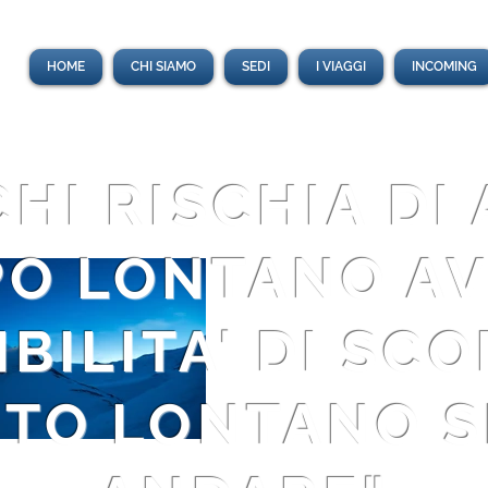
HOME
CHI SIAMO
SEDI
I VIAGGI
INCOMING
CHI RISCHIA DI
O LONTANO AV
BILITA' DI SC
TO LONTANO SI