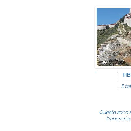
TIB
13
days
Il t
Queste sono s
l'itinerari