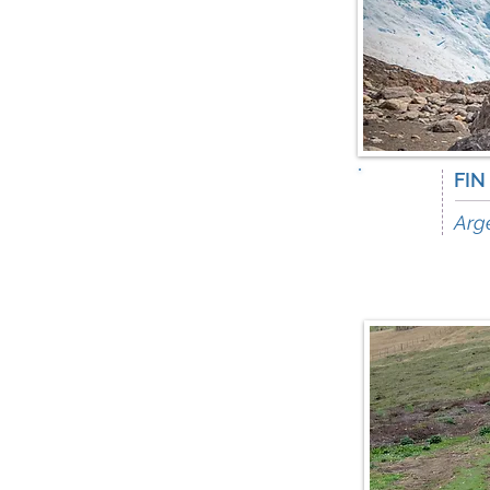
FIN
15
days
Arge