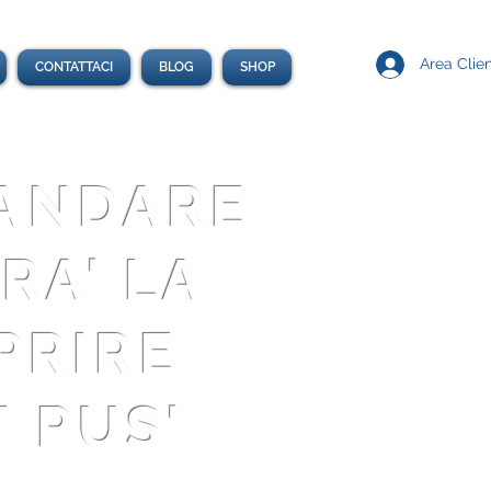
Area Clien
CONTATTACI
BLOG
SHOP
 ANDARE
RA' LA
OPRIRE
 PUS'