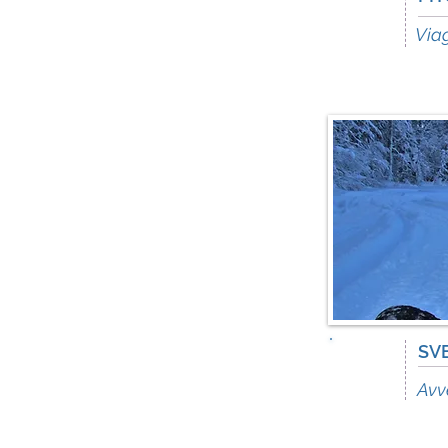
8
days
Viag
SV
9
days
Avv