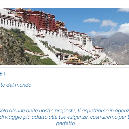
ET
inf
etto del mondo
olo alcune delle nostre proposte, ti aspettiamo in agenz
o di viaggio più adatto alle tue esigenze, costruiremo per te
perfetto.