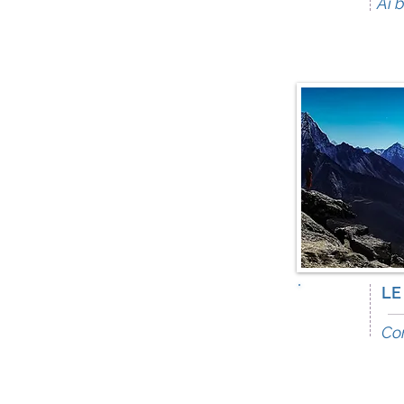
Ai 
LE
9
days
Co