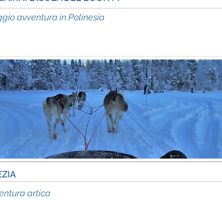
inf
gio avventura in Polinesia
EZIA
in
entura artica