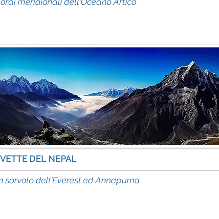
bordi meridionali dell'Oceano Artico
 VETTE DEL NEPAL
in
n sorvolo dell'Everest ed Annapurna