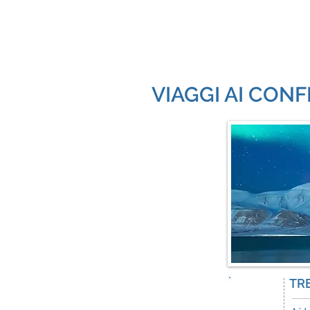
VIAGGI AI CON
TR
10
days